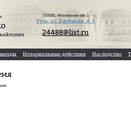
143100, Московская обл.,
а
Руза, пл. Партизан, д. 3
ко
24488@list.ru
хайлович
Выезды
Нотариальные действия
Наследство
емя
вие: