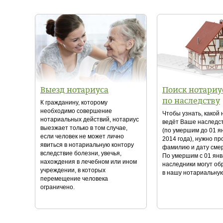
Выезд нотариуса
Поиск нотариу
по наследству
К гражданину, которому
необходимо совершение
Чтобы узнать, какой
нотариальных действий, нотариус
ведёт Ваше наследс
выезжает только в том случае,
(по умершим до 01 я
если человек не может лично
2014 года), нужно пр
явиться в нотариальную контору
фамилию и дату сме
вследствие болезни, увечья,
По умершим с 01 янв
нахождения в лечебном или ином
наследники могут о
учреждении, в которых
в нашу нотариальную
перемещение человека
ограничено.