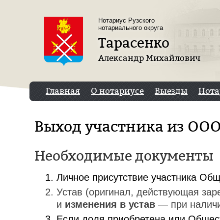
Перейти к основному содержанию
Нотариус Рузского
нотариального округа
Тарасенко
Александр Михайлович
Главная
О нотариусе
Выезды
Нота
Выход участника из ОО
Необходимые документы
Личное присутствие участника Общ
Устав (оригинал, действующая зар
и
изменения в устав
— при наличи
Если доля приобретена или Общес