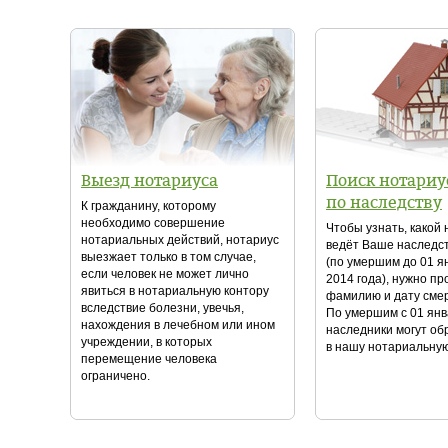
Выезд нотариуса
Поиск нотариу
по наследству
К гражданину, которому
необходимо совершение
Чтобы узнать, какой
нотариальных действий, нотариус
ведёт Ваше наследс
выезжает только в том случае,
(по умершим до 01 я
если человек не может лично
2014 года), нужно пр
явиться в нотариальную контору
фамилию и дату сме
вследствие болезни, увечья,
По умершим с 01 янв
нахождения в лечебном или ином
наследники могут о
учреждении, в которых
в нашу нотариальную
перемещение человека
ограничено.